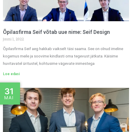
Õpilasfirma Seif võtab uue nime: Seif Design
juuni 1, 2022
Õpilasfirma Seif aeg hakkab vaikselt täsi saama. See on olnud imeline
kogemus meile ja soovime kindlasti oma tegevust jätkata. Käisime
huvitavatel üritustel, kohtusime vägevate inimestega
Loe edasi
31
MAI