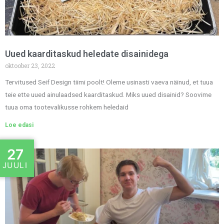
Uued kaarditaskud heledate disainidega
oktoober 23, 2022
Tervitused Seif Design tiimi poolt! Oleme usinasti vaeva näinud, et tuua
teie ette uued ainulaadsed kaarditaskud. Miks uued disainid? Soovime
tuua oma tootevalikusse rohkem heledaid
Loe edasi
27
JUULI