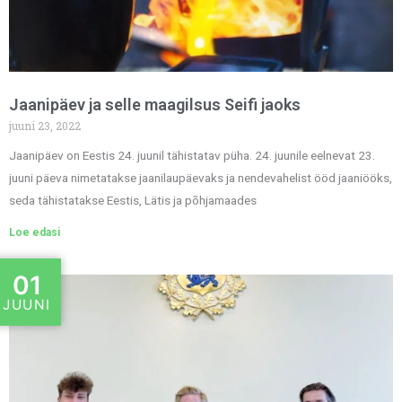
Jaanipäev ja selle maagilsus Seifi jaoks
juuni 23, 2022
Jaanipäev on Eestis 24. juunil tähistatav püha. 24. juunile eelnevat 23.
juuni päeva nimetatakse jaanilaupäevaks ja nendevahelist ööd jaaniööks,
seda tähistatakse Eestis, Lätis ja põhjamaades
Loe edasi
01
JUUNI