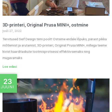
3D-printeri, Original Prusa MINI+, ostmine
juuli 27, 2022
Tervitused Seif Design tiimi poolt! Ostsime endale lõpuks, pärast pikka
mõtlemist ja arutamist, 3D-printeri, Original Prusa MINI+, millega teeme
kivist kaarditaskute tootmisprotsessi effektiivsemaks ning
mugavamaks
Loe edasi
23
JUUNI