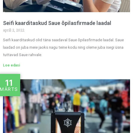
Seifi kaarditaskud Saue õpilasfirmade laadal
aprill 2, 2022
Seifi kaarditaskud olid täna saadaval Saue õpilasfirmade laadal. Saue
laadad on juba meie jaoks nagu teine kodu ning oleme juba isegi üsna
tuttavad Saue rahvale.
Loe edasi
11
MÄRTS