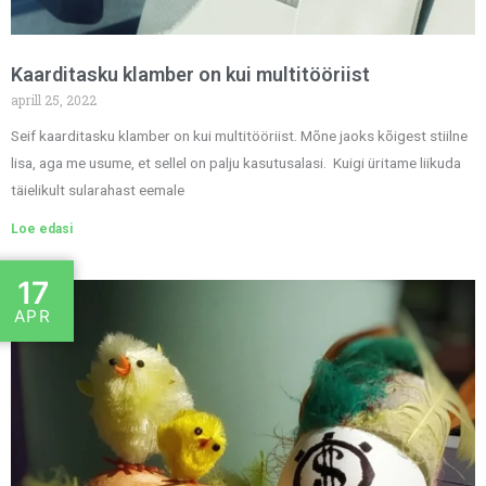
Kaarditasku klamber on kui multitööriist
aprill 25, 2022
Seif kaarditasku klamber on kui multitööriist. Mõne jaoks kõigest stiilne
lisa, aga me usume, et sellel on palju kasutusalasi. Kuigi üritame liikuda
täielikult sularahast eemale
Loe edasi
17
APR