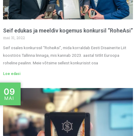
Seif edukas ja meeldiv kogemus konkursil “RoheAsi”
mai 31, 2022
Seif osales konkurssil “RoheAsi”, mida korraldab Eesti Disainerite Liit
koostöös Tallinna linnaga, mis kannab 2023. aastal tiitlit Euroopa
roheline pealinn. Meie võtsime sellest konkurisist osa
Loe edasi
09
MAI