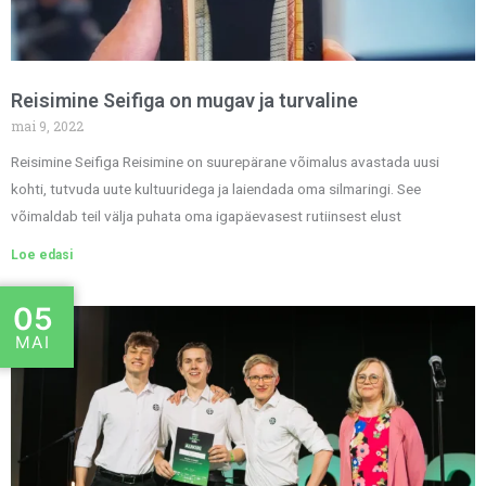
Reisimine Seifiga on mugav ja turvaline
mai 9, 2022
Reisimine Seifiga Reisimine on suurepärane võimalus avastada uusi
kohti, tutvuda uute kultuuridega ja laiendada oma silmaringi. See
võimaldab teil välja puhata oma igapäevasest rutiinsest elust
Loe edasi
05
MAI