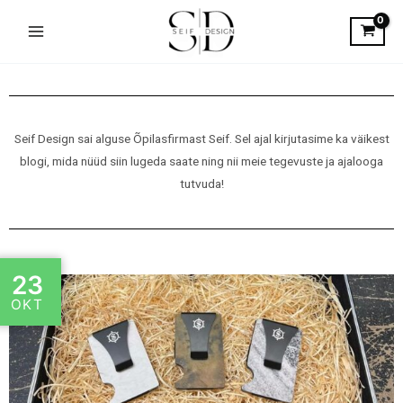
Skip
to
content
Seif Design sai alguse Õpilasfirmast Seif. Sel ajal kirjutasime ka väikest
blogi, mida nüüd siin lugeda saate ning nii meie tegevuste ja ajalooga
tutvuda!
23
OKT