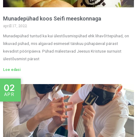
Munadepühad koos Seifi meeskonnaga
aprill 17, 2022
Munadepühad tuntud ka kui ülestõusmispühad ehk lihavõttepühad, on
liikuvad pühad, mis algavad esimesel täiskuu pühapäeval pärast
kevadist pööripäeva. Pühad mälestavad Jeesus Kristuse surnuist
ülestõusmist pärast
Loe edasi
02
APR