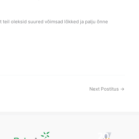
t teil oleksid suured võimsad lõkked ja palju õnne
Next Postitus
→