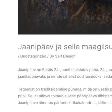
Jaanipäev ja selle maagilsu
/
Uncategorized
/ By
Seif Design
Jaanipäev on Eestis 24. juunil tähistatav püha. 24. j
jaanilaupäevaks ja nendevahelist ööd jaaniööks, seda 
Tegemist on traditsioonilise pühaga, mida on Eestis 
pühi. Sellel päeval toimub suvise pööripäeva tähistam
Jaanipäeva nimetus pärineb kirikukalendrist, kirikus 