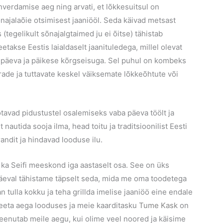
ohverdamise aeg ning arvati, et lõkkesuitsul on
ajalaõie otsimisest jaaniööl. Seda käivad metsast
(tegelikult sõnajalgtaimed ju ei õitse) tähistab
etakse Eestis laialdaselt jaanituledega, millel olevat
päeva ja päikese kõrgseisuga. Sel puhul on kombeks
rade ja tuttavate keskel väiksemate lõkkeõhtute või
tavad pidustustel osalemiseks vaba päeva töölt ja
autida sooja ilma, head toitu ja traditsioonilist Eesti
andit ja hindavad looduse ilu.
 ka Seifi meeskond iga aastaselt osa. See on üks
päeval tähistame täpselt seda, mida me oma toodetega
n tulla kokku ja teha grillda imelise jaaniöö eine endale
 veeta aega looduses ja meie kaarditasku
Tume Kask
on
eenutab meile aegu, kui olime veel noored ja käisime