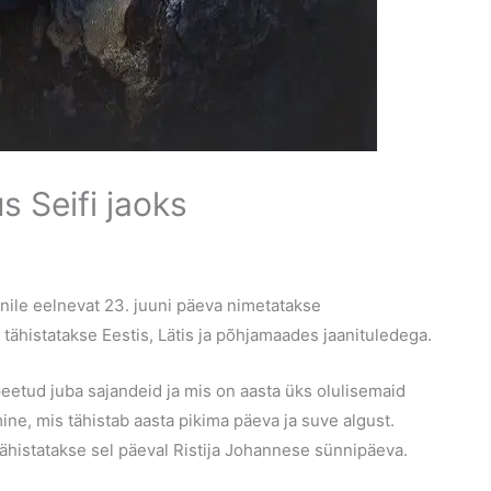
s Seifi jaoks
uunile eelnevat 23. juuni päeva nimetatakse
tähistatakse Eestis, Lätis ja põhjamaades jaanituledega.
peetud juba sajandeid ja mis on aasta üks olulisemaid
ine, mis tähistab aasta pikima päeva ja suve algust.
tähistatakse sel päeval Ristija Johannese sünnipäeva.