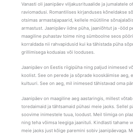
Vanasti oli jaanipäev viljakusrituaalide ja jumalatele 
raviomadusi. Romantilises kirjanduses kõneldakse sõn
otsimas armastajapaarid, kellele müütiline sõnajalaõis 
armastust. Jaanipäev iidne püha, jaaniõhtut ja -ööd pe
maagiline puhastav toime ning sümboolne seos pööri
korraldada nii rahvapidusid kui ka tähistada püha sõp
grillimisega koduaias või looduses.
Jaanipäev on
Eestis riigipüha
ning paljud inimesed võ
koolist. See on perede ja sõprade kooskäimise aeg, et n
kultuuri. See on aeg, mil inimesed tähistavad oma pär
Jaanipäev on maagiline aeg aastaringis, millest võtab
toredaimaid ja tähtsamaid pühasi meie jaoks. Sellel 
soovime inimestele tuua, loodust. Meil tiimiga on plaa
ning teha võimsa leegiga jaanituli. Kindlasti tahame
meie jaoks just kõige paremini sobiv jaanipäevaga. M