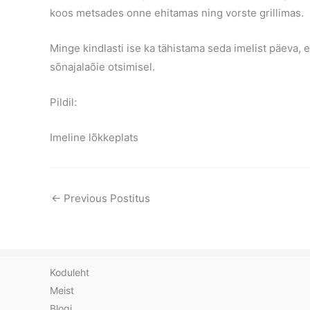
koos metsades onne ehitamas ning vorste grillimas.
Minge kindlasti ise ka tähistama seda imelist päeva, e
sõnajalaõie otsimisel.
Pildil:
Imeline lõkkeplats
←
Previous Postitus
Koduleht
Meist
Blogi