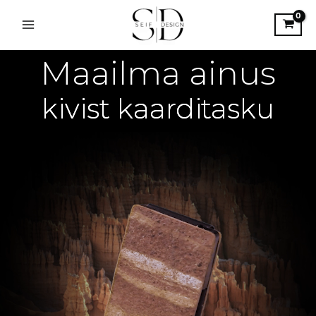
Skip
to
Seif Design, Maailma ainus kivist kaarditasku
content
Maailma ainus
kivist kaarditasku