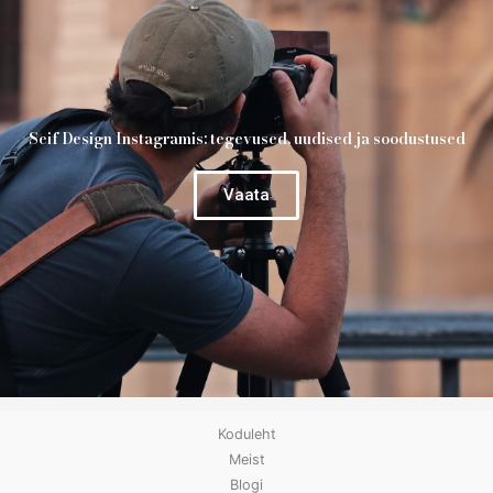
Seif Design Instagramis: tegevused, uudised ja soodustused
Vaata
Koduleht
Meist
Blogi