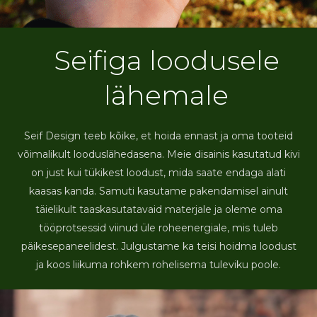
Seifiga loodusele
lähemale
Seif Design teeb kõike, et hoida ennast ja oma tooteid
võimalikult looduslähedasena. Meie disainis kasutatud kivi
on just kui tükikest loodust, mida saate endaga alati
kaasas kanda. Samuti kasutame pakendamisel ainult
täielikult taaskasutatavaid materjale ja oleme oma
tööprotsessid viinud üle roheenergiale, mis tuleb
päikesepaneelidest. Julgustame ka teisi hoidma loodust
ja koos liikuma rohkem rohelisema tuleviku poole.