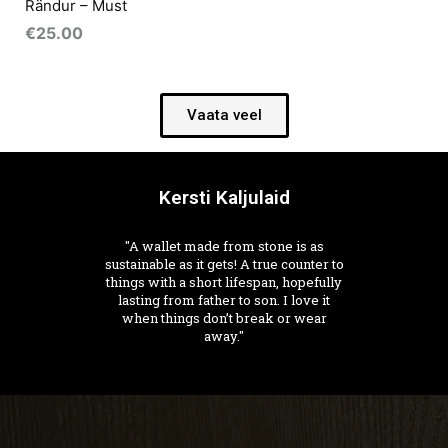
Rändur – Must
€
25.00
Vaata veel
Kersti Kaljulaid
"A wallet made from stone is as
sustainable as it gets! A true counter to
things with a short lifespan, hopefully
lasting from father to son. I love it
when things don’t break or wear
away."