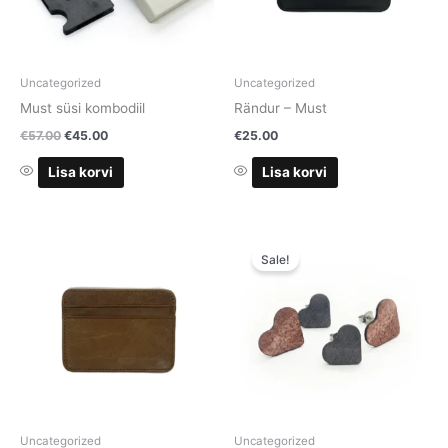
Uncategorized
Uncategorized
Must süsi kombodiil
Rändur – Must
€
57.00
€
45.00
€
25.00
Lisa korvi
Lisa korvi
Algne
Praegune
hind
hind
Sale!
oli:
on:
€45.00.
€30.00.
Uncategorized
Uncategorized