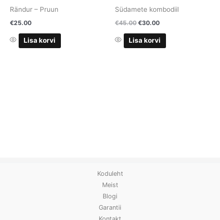
Rändur – Pruun
Südamete kombodiil
€
25.00
€
45.00
€
30.00
Lisa korvi
Lisa korvi
Koduleht
Meist
Blogi
Garantii
Kontakt