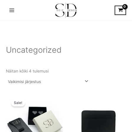
Skip
to
content
Uncategorized
Näitan kõiki 4 tulemusi
Algne
Praegune
hind
hind
Sale!
oli:
on:
€57.00.
€45.00.