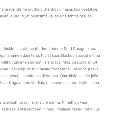
 näha siis oleme jõudnud
Stenbocki majja
, kus võetakse
utavad. Tundub, et peaksime ka ise ühe tähtsa otsuse
a mõtisklemist oleme jõudnud nimeni Seid Design, kuna
lega tahame edasi teha. Kivist kaarditaskud saavad olema
 valikut tahame suuresti laiendada. Miks peatuda ainult
turule veel paljude huvitavate toodetega. Kui kohe peaks
la ka midagi lampide valdkonnast. Oma kividisainile jääme
tulevad, aga oleme kindlad, et saame olla nende üle sama
täielikult päris firmaks üle minna. Nimelt on vaja
 aadress, sotsiaalmeedi nimed, meiliaadressid, teha uus