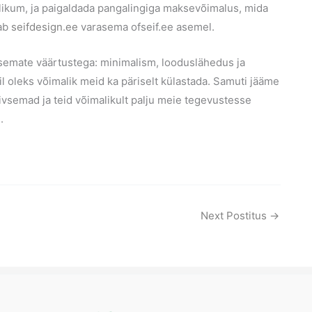
alikum, ja paigaldada pangalingiga maksevõimalus, mida
aab
seifdesign.ee
varasema ofseif.ee asemel.
asemate väärtustega: minimalism, looduslähedus ja
il oleks võimalik meid ka päriselt külastada. Samuti jääme
iivsemad ja teid võimalikult palju meie tegevustesse
.
Next Postitus
→