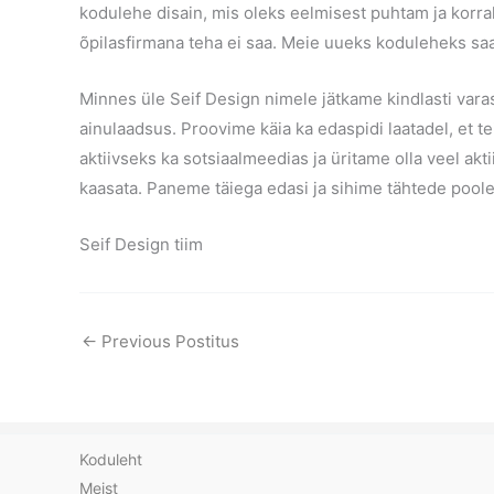
kodulehe disain, mis oleks eelmisest puhtam ja korr
õpilasfirmana teha ei saa. Meie uueks koduleheks s
Minnes üle Seif Design nimele jätkame kindlasti var
ainulaadsus. Proovime käia ka edaspidi laatadel, et te
aktiivseks ka sotsiaalmeedias ja üritame olla veel akt
kaasata. Paneme täiega edasi ja sihime tähtede poole
Seif Design tiim
←
Previous Postitus
Koduleht
Meist