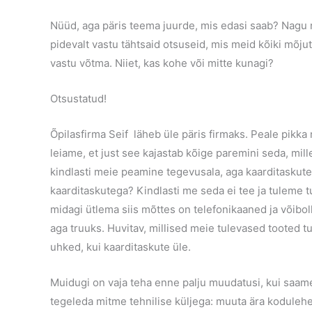
Nüüd, aga päris teema juurde, mis edasi saab? Nagu
pidevalt vastu tähtsaid otsuseid, mis meid kõiki mõj
vastu võtma. Niiet, kas kohe või mitte kunagi?
Otsustatud!
Õpilasfirma Seif läheb üle päris firmaks. Peale pikk
leiame, et just see kajastab kõige paremini seda, mil
kindlasti meie peamine tegevusala, aga kaarditaskute
kaarditaskutega? Kindlasti me seda ei tee ja tuleme 
midagi ütlema siis mõttes on telefonikaaned ja võibol
aga truuks. Huvitav, millised meie tulevased tooted 
uhked, kui kaarditaskute üle.
Muidugi on vaja teha enne palju muudatusi, kui saame 
tegeleda mitme tehnilise küljega: muuta ära kodulehe