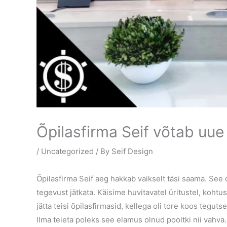
Õpilasfirma Seif võtab uue
/
Uncategorized
/ By
Seif Design
Õpilasfirma Seif aeg hakkab vaikselt täsi saama. See
tegevust jätkata. Käisime huvitavatel üritustel, koht
jätta teisi õpilasfirmasid, kellega oli tore koos tegut
Ilma teieta poleks see elamus olnud pooltki nii vahva.