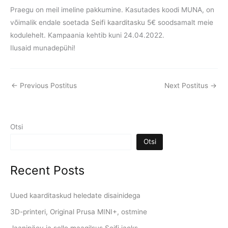
Praegu on meil imeline pakkumine. Kasutades koodi MUNA, on
võimalik endale soetada
Seifi kaarditasku
5€ soodsamalt meie
kodulehelt. Kampaania kehtib kuni 24.04.2022.
Ilusaid munadepühi!
←
Previous Postitus
Next Postitus
→
Otsi
Otsi
Recent Posts
Uued kaarditaskud heledate disainidega
3D-printeri, Original Prusa MINI+, ostmine