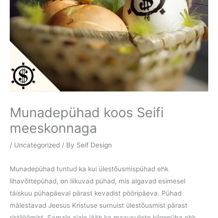
Munadepühad koos Seifi
meeskonnaga
/
Uncategorized
/ By
Seif Design
Munadepühad tuntud ka kui ülestõusmispühad ehk
lihavõttepühad, on liikuvad pühad, mis algavad esimesel
täiskuu pühapäeval pärast kevadist pööripäeva. Pühad
mälestavad Jeesus Kristuse surnuist ülestõusmist pärast
ristilöömist. Samale ajale jääb ka maausuliste kiigepüha ehk