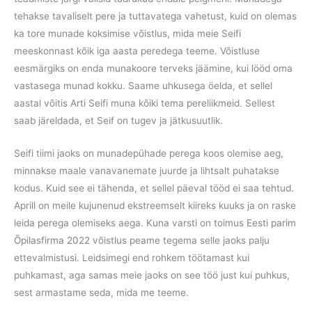
tehakse tavaliselt pere ja tuttavatega vahetust, kuid on olemas
ka tore munade koksimise võistlus, mida meie Seifi
meeskonnast kõik iga aasta peredega teeme. Võistluse
eesmärgiks on enda munakoore terveks jäämine, kui lööd oma
vastasega munad kokku. Saame uhkusega öelda, et sellel
aastal võitis Arti Seifi muna kõiki tema pereliikmeid. Sellest
saab järeldada, et Seif on tugev ja jätkusuutlik.
Seifi tiimi jaoks on munadepühade perega koos olemise aeg,
minnakse maale vanavanemate juurde ja lihtsalt puhatakse
kodus. Kuid see ei tähenda, et sellel päeval tööd ei saa tehtud.
Aprill on meile kujunenud ekstreemselt kiireks kuuks ja on raske
leida perega olemiseks aega. Kuna varsti on toimus
Eesti parim
Õpilasfirma 2022
võistlus peame tegema selle jaoks palju
ettevalmistusi. Leidsimegi end rohkem töötamast kui
puhkamast, aga samas meie jaoks on see töö just kui puhkus,
sest armastame seda, mida me teeme.