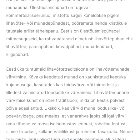
munapüha. Ülestõusmispühad on tugevalt
kommertsialiseerunud, mistõttu sageli kõneldakse pigem
lihavõtte- või munadepühadest, pööramata nende kristlikule
taustale erilist tähelepanu. Eestis on ülestõusmispühadel
mitmesuguseid, ka rahvapäraseid nimetusi: lihavõttepühad ehk
lihavõtted, paasapühad, kevadpühad, munadepühad,
kiigepühad.
Eesti üks tuntumaid lihavõttetraditsioone on lihavõttemunade
värvimine. Kõvaks keedetud munad on kaunistatud keeruka
kujundusega, kasutades kas toiduvärve või taimedest ja
lilledest valmistatud looduslikke värvaineid. Lihavõttemunade
värvimise kunst on iidne traditsioon, mida on Eestis põlvest
põlve edasi antud. Ükskõik, kas värvid mune looduslike- või
poevärvidega, pea meeles, et vanarahva jaoks oli igal värvil
oma tähendus: roosa iseloomustas leebust, roheline lootust,
sinine truudust, kollane valelikkust ja roheline tasakaalu. Nende
teadmiste järgi valisid tüdrukud endale peigmehi. Munadega