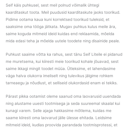
Seif käis puhkusel, sest meil polnud võimalik ühtegi
kaarditaskut toota. Meil puudusid kaarditaskute jaoks toorikud.
Pidime ootama kaua kuni korrektsed toorikud tuleksid, et
saaksime oma tööga jätkata. Mugav puhkus kulus meile ära,
saime koguda mitmeid ideid kuidas end reklaamida, mõelda
mida edasi teha ja mõelda uutele toodete ning disainide peale.
Puhkust saaime võtta ka rahus, sest tänu Seif Liteile ei pidanud
me muretsema, kui kiiresti meie toorikud kohale jõuavad, sest
saime ikkagi mingit toodet müüa. Ütleksime, et lahendasime
väga halva olukorra imeliselt ning tulevikus jälgime rohkem
tarneaegu ja nõudlust, et selliseid olukordasid enam ei tekiks.
Pärast pikka ootamist oleme saanud oma laovarusid uuendada
ning alustame uuesti tootmisega ja seda suureemal skaalal kui
kunagi varem. Selle ajaga hakkasime mõtlema, kuidas me
saame kiiresti oma laovarud jälle ülesse ehitada. Leidsime
mitmeid ideid, kudias proovida parandada tootmisprotessi, et