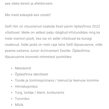
see oleks kiirem ja efektiivsem.
Mis meid edaspidi ees ootab?
Seifi tiim on otsustanud osaleda Eesti parim õpilasfirma 2022
võistlusel. Meile on sellest palju räägitud infotundides ning ka
meie mentori poolt, kes ise on sellel võistlusel ka kunagi
osalenud. Selle jaoks on meil vaja teha Seifi lõpuaruanne, mille
peame esitama Junior Achivement Eestile. Õpilasfirma
lõpuaruanne koosneb mitmetest punktides:
Meeskond
Õpilasfirma identiteet
Toode ja tootmisprotsess / teenud ja teenuse loomine
Hinnakujundus
Turg, tarbija / klient, konkurents
Turundus
Müük