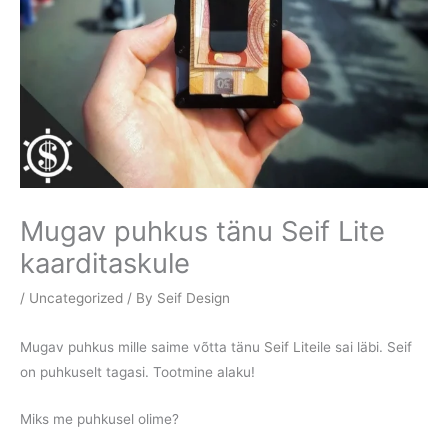
Mugav puhkus tänu Seif Lite
kaarditaskule
/
Uncategorized
/ By
Seif Design
Mugav puhkus mille saime võtta tänu
Seif Lite
ile sai läbi. Seif
on puhkuselt tagasi. Tootmine alaku!
Miks me puhkusel olime?