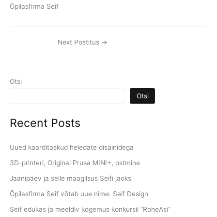
Õpilasfirma Seif
Next Postitus
→
Otsi
Otsi
Recent Posts
Uued kaarditaskud heledate disainidega
3D-printeri, Original Prusa MINI+, ostmine
Jaanipäev ja selle maagilsus Seifi jaoks
Õpilasfirma Seif võtab uue nime: Seif Design
Seif edukas ja meeldiv kogemus konkursil “RoheAsi”