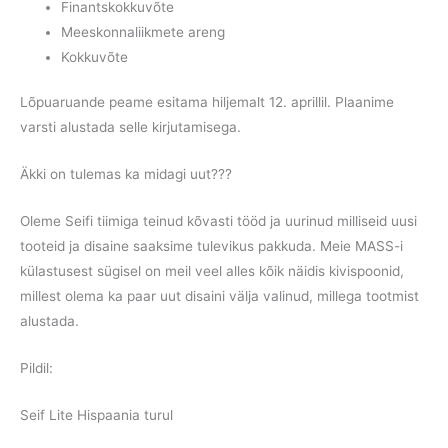
Finantskokkuvõte
Meeskonnaliikmete areng
Kokkuvõte
Lõpuaruande peame esitama hiljemalt 12. aprillil. Plaanime
varsti alustada selle kirjutamisega.
Äkki on tulemas ka midagi uut???
Oleme Seifi tiimiga teinud kõvasti tööd ja uurinud milliseid uusi
tooteid ja disaine saaksime tulevikus pakkuda. Meie
MASS
-i
külastusest sügisel on meil veel alles kõik näidis kivispoonid,
millest olema ka paar uut disaini välja valinud, millega tootmist
alustada.
Pildil:
Seif Lite Hispaania turul