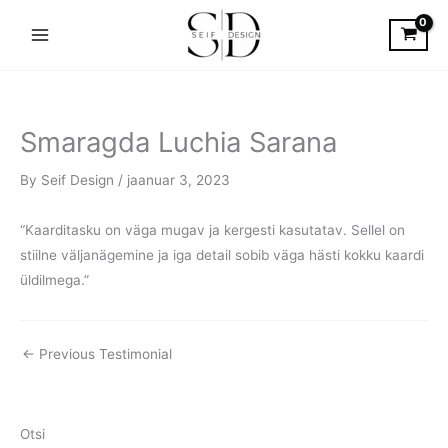
Skip
to
content
Smaragda Luchia Sarana
By
Seif Design
/
jaanuar 3, 2023
“Kaarditasku on väga mugav ja kergesti kasutatav. Sellel on
stiilne väljanägemine ja iga detail sobib väga hästi kokku kaardi
üldilmega.”
←
Previous Testimonial
Otsi