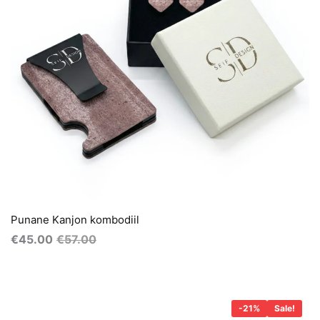
Punane Kanjon kombodiil
€
45.00
€
57.00
Algne
Praegune
hind
hind
-21%
Sale!
oli:
on: