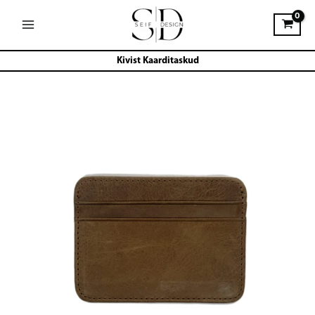
Skip
to
content
Kivist Kaarditaskud