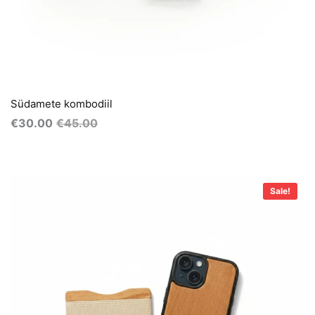
Südamete kombodiil
€
30.00
€
45.00
Algne
Praegune
hind
hind
Sale!
oli:
on:
€55.00.
€40.00.