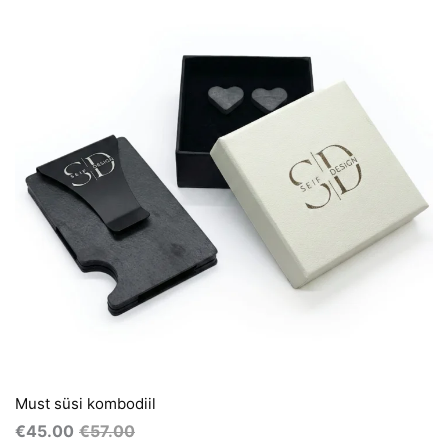
€57.00.
€45.00.
Must süsi kombodiil
€
45.00
€
57.00