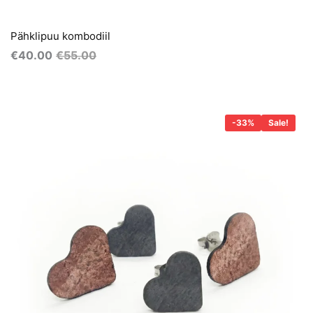
Pähklipuu kombodiil
€
40.00
€
55.00
Algne
Praegune
hind
hind
-33%
Sale!
oli:
on:
€45.00.
€30.00.