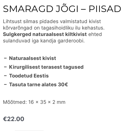
SMARAGD JÕGI – PIISAD
Lihtsust silmas pidades valmistatud kivist
kõrvarõngad on tagasihoidliku ilu kehastus.
Sulgkerged naturaalsest kiltkivist
ehted
sulanduvad iga kandja garderoobi.
– Naturaalsest kivist
– Kirurgilisest terasest tagused
– Toodetud Eestis
– Tasuta tarne alates 30€
Mõõtmed: 16 x 35 x 2 mm
€
22.00