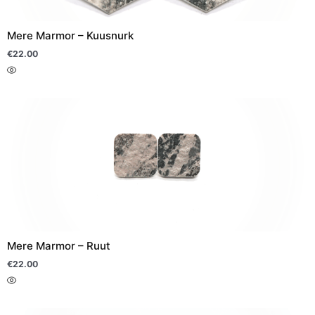
saab
teha
Mere Marmor – Kuusnurk
tootelehel.
€
22.00
Sellel
tootel
on
mitu
varianti.
Valikuid
saab
teha
Mere Marmor – Ruut
tootelehel.
€
22.00