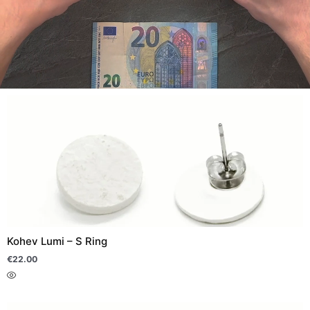
Sellel
tootel
on
mitu
varianti.
Valikuid
saab
teha
Kohev Lumi – S Ring
tootelehel.
€
22.00
Sellel