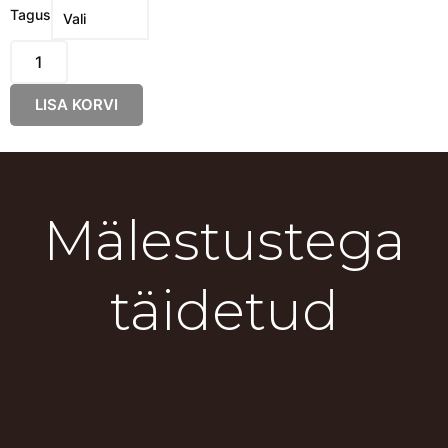
Smaragd
Tagus
Jõgi
-
Piisad
LISA KORVI
kogus
Mälestustega
täidetud