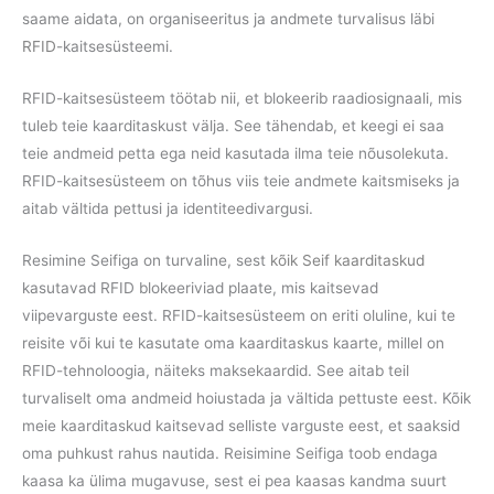
saame aidata, on organiseeritus ja andmete turvalisus läbi
RFID
-kaitsesüsteemi.
RFID-kaitsesüsteem töötab nii, et blokeerib raadiosignaali, mis
tuleb teie kaarditaskust välja. See tähendab, et keegi ei saa
teie andmeid petta ega neid kasutada ilma teie nõusolekuta.
RFID-kaitsesüsteem on tõhus viis teie andmete kaitsmiseks ja
aitab vältida pettusi ja identiteedivargusi.
Resimine Seifiga on turvaline, sest
kõik Seif kaarditaskud
kasutavad RFID blokeeriviad plaate, mis kaitsevad
viipevarguste eest. RFID-kaitsesüsteem on eriti oluline, kui te
reisite või kui te kasutate oma kaarditaskus kaarte, millel on
RFID-tehnoloogia, näiteks maksekaardid. See aitab teil
turvaliselt oma andmeid hoiustada ja vältida pettuste eest. Kõik
meie kaarditaskud kaitsevad selliste varguste eest, et saaksid
oma puhkust rahus nautida. Reisimine Seifiga toob endaga
kaasa ka ülima mugavuse, sest ei pea kaasas kandma suurt