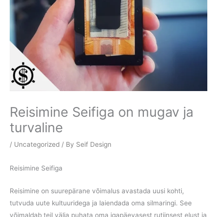
Reisimine Seifiga on mugav ja
turvaline
/
Uncategorized
/ By
Seif Design
Reisimine Seifiga
Reisimine on suurepärane võimalus avastada uusi kohti,
tutvuda uute kultuuridega ja laiendada oma silmaringi. See
võimaldab teil välja puhata oma igapäevasest rutiinsest elust ja