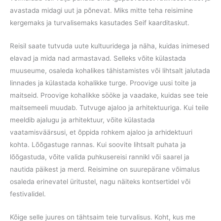
avastada midagi uut ja põnevat. Miks mitte teha reisimine
kergemaks ja turvalisemaks kasutades Seif kaarditaskut.
Reisil saate tutvuda uute kultuuridega ja näha, kuidas inimesed
elavad ja mida nad armastavad. Selleks võite külastada
muuseume, osaleda kohalikes tähistamistes või lihtsalt jalutada
linnades ja külastada kohalikke turge. Proovige uusi toite ja
maitseid. Proovige kohalikke sööke ja vaadake, kuidas see teie
maitsemeeli muudab. Tutvuge ajaloo ja arhitektuuriga. Kui teile
meeldib ajalugu ja arhitektuur, võite külastada
vaatamisväärsusi, et õppida rohkem ajaloo ja arhidektuuri
kohta. Lõõgastuge rannas. Kui soovite lihtsalt puhata ja
lõõgastuda, võite valida puhkusereisi rannikl või saarel ja
nautida päikest ja merd. Reisimine on suurepärane võimalus
osaleda erinevatel üritustel, nagu näiteks kontsertidel või
festivalidel.
Kõige selle juures on tähtsaim teie turvalisus. Koht, kus me