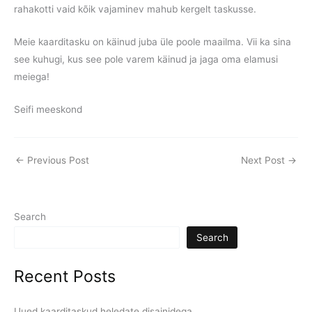
rahakotti vaid kõik vajaminev mahub kergelt taskusse.
Meie kaarditasku on käinud juba üle poole maailma. Vii ka sina
see kuhugi, kus see pole varem käinud ja jaga oma elamusi
meiega!
Seifi meeskond
←
Previous Post
Next Post
→
Search
Search
Recent Posts
Uued kaarditaskud heledate disainidega