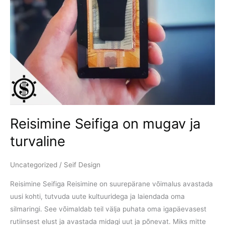
Reisimine Seifiga on mugav ja
turvaline
Uncategorized
/
Seif Design
Reisimine Seifiga Reisimine on suurepärane võimalus avastada
uusi kohti, tutvuda uute kultuuridega ja laiendada oma
silmaringi. See võimaldab teil välja puhata oma igapäevasest
rutiinsest elust ja avastada midagi uut ja põnevat. Miks mitte