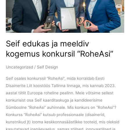
kogemus
konkursil
“RoheAsi”
Seif edukas ja meeldiv
kogemus konkursil “RoheAsi”
Uncategorized
/
Seif Design
Seif osales konkurssil “RoheAsi”, mida korraldab Eesti
Disainerite Liit koostöös Tallinna linnaga, mis kannab 2023.
aastal tiitlit Euroopa roheline pealinn. Meie võtsime sellest
konkurisist osa Seif kaarditaskuga ja kandideerisime
Sümboolne “RoheAsi” auhinnale. Mis konkurs on “RoheAsi”?
Konkurss “RoheAsi” kutsub professionaale (disainerid,
kunstnikud jt) looma keskkonnasäästlikke tooteid, mis oleksid
kasutatavad igapäevaelus, samas stiilsed, innovaatilised ja