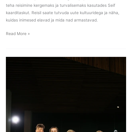
teha reisimine kergemaks ja turvalisemaks kasutades Seif
kaarditaskut. Reisil saate tutvuda uute kultuuridega ja näha,
kuidas inimesed elavad ja mida nad armastavad.
Read More »
Eesti
parim
Õpilasfirma
2022
auhinnagala