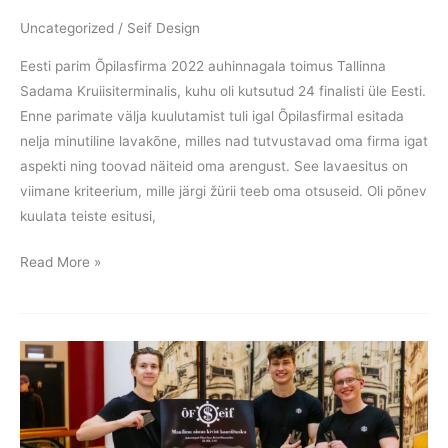
Uncategorized
/
Seif Design
Eesti parim Õpilasfirma 2022 auhinnagala toimus Tallinna
Sadama Kruiisiterminalis, kuhu oli kutsutud 24 finalisti üle Eesti.
Enne parimate välja kuulutamist tuli igal Õpilasfirmal esitada
nelja minutiline lavakõne, milles nad tutvustavad oma firma igat
aspekti ning toovad näiteid oma arengust. See lavaesitus on
viimane kriteerium, mille järgi žürii teeb oma otsuseid. Oli põnev
kuulata teiste esitusi,
Read More »
Eesti
parim
Õpilasfirma
2022