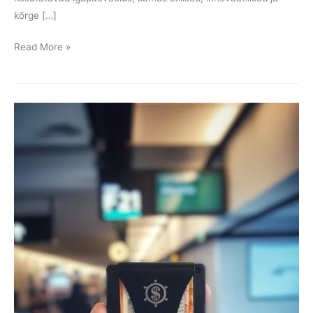
kõrge […]
Read More »
Reisimine
Seifiga
on
mugav
ja
turvaline