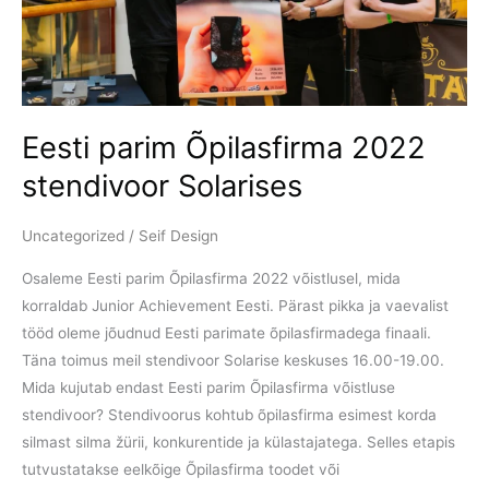
stendivoor
Solarises
Eesti parim Õpilasfirma 2022
stendivoor Solarises
Uncategorized
/
Seif Design
Osaleme Eesti parim Õpilasfirma 2022 võistlusel, mida
korraldab Junior Achievement Eesti. Pärast pikka ja vaevalist
tööd oleme jõudnud Eesti parimate õpilasfirmadega finaali.
Täna toimus meil stendivoor Solarise keskuses 16.00-19.00.
Mida kujutab endast Eesti parim Õpilasfirma võistluse
stendivoor? Stendivoorus kohtub õpilasfirma esimest korda
silmast silma žürii, konkurentide ja külastajatega. Selles etapis
tutvustatakse eelkõige Õpilasfirma toodet või