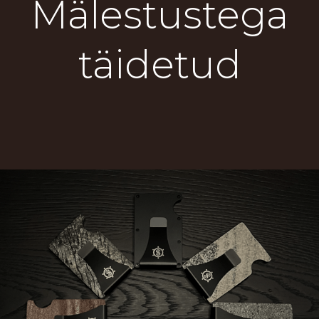
Mälestustega
täidetud