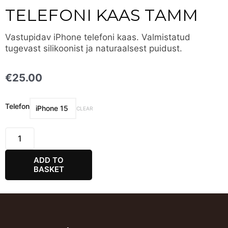
TELEFONI KAAS TAMM
Vastupidav iPhone telefoni kaas. Valmistatud
tugevast silikoonist ja naturaalsest puidust.
€
25.00
Telefoni
Telefon
CLEAR
Kaas
Tamm
quantity
ADD TO
BASKET