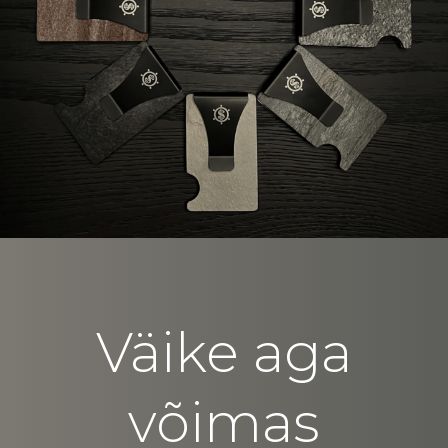
Väike aga
võimas