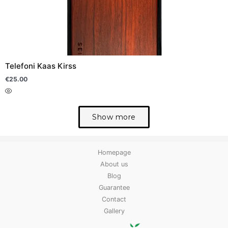
multiple
variants.
The
options
may
Telefoni Kaas Kirss
be
chosen
€
25.00
on
the
Show more
product
page
Homepage
About us
Blog
Guarantee
Contact
Gallery