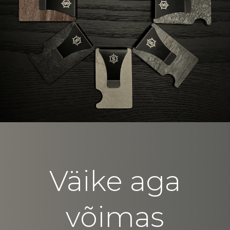
Väike aga
võimas