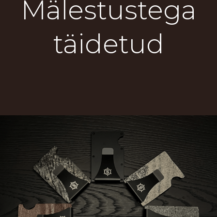
Mälestustega
täidetud