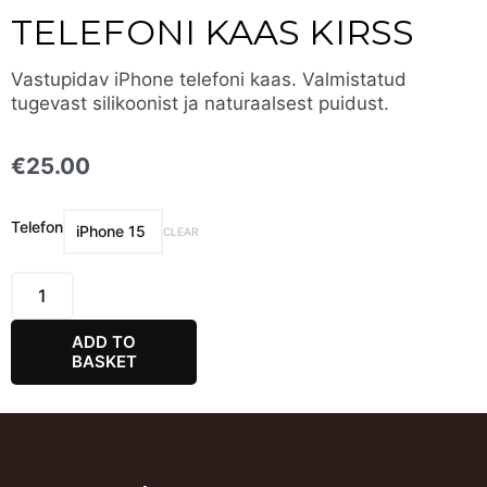
TELEFONI KAAS KIRSS
Vastupidav iPhone telefoni kaas. Valmistatud
tugevast silikoonist ja naturaalsest puidust.
€
25.00
Telefoni
Telefon
CLEAR
Kaas
Kirss
quantity
ADD TO
BASKET