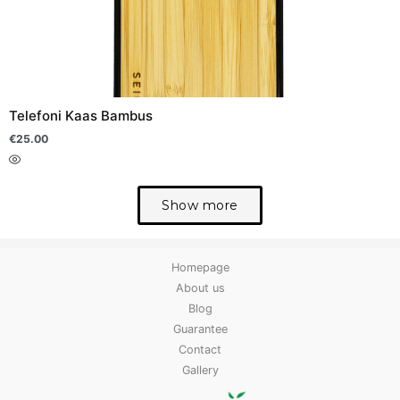
multiple
variants.
The
options
may
Telefoni Kaas Bambus
be
chosen
€
25.00
on
the
Show more
product
page
Homepage
About us
Blog
Guarantee
Contact
Gallery