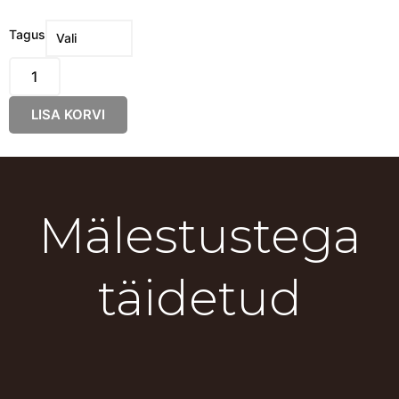
Roheline
Tagus
Pärl
-
Poolkuu
LISA KORVI
kogus
Mälestustega
täidetud