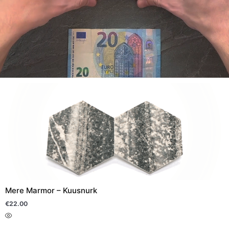
Sellel
tootel
on
mitu
varianti.
Valikuid
saab
teha
Mere Marmor – Kuusnurk
tootelehel.
€
22.00