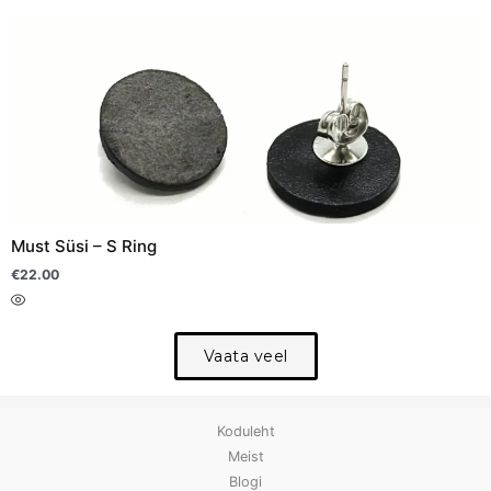
Sellel
tootel
on
mitu
varianti.
Valikuid
saab
teha
Must Süsi – S Ring
tootelehel.
€
22.00
Vaata veel
Koduleht
Meist
Blogi