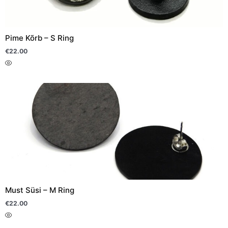
saab
teha
Pime Kõrb – S Ring
tootelehel.
€
22.00
Sellel
tootel
on
mitu
varianti.
Valikuid
saab
teha
Must Süsi – M Ring
tootelehel.
€
22.00