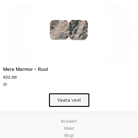
Sellel
tootel
on
mitu
varianti.
Valikuid
saab
teha
Mere Marmor – Ruut
tootelehel.
€
22.00
Vaata veel
Koduleht
Meist
Blogi