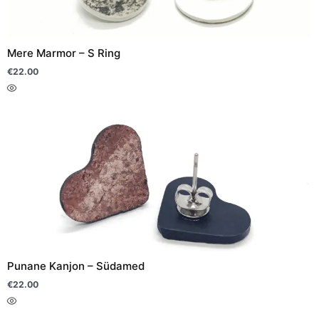
saab
teha
Mere Marmor – S Ring
tootelehel.
€
22.00
Sellel
tootel
on
mitu
varianti.
Valikuid
saab
teha
Punane Kanjon – Südamed
tootelehel.
€
22.00