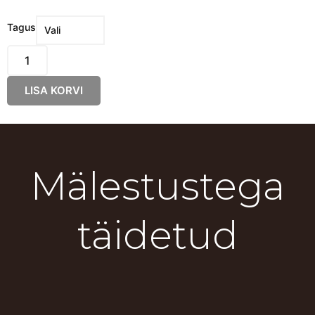
Mere
Tagus
Marmor
-
Kuusnurk
LISA KORVI
kogus
Mälestustega
täidetud