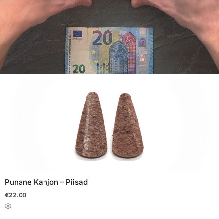
Sellel
tootel
on
mitu
varianti.
Valikuid
saab
teha
Punane Kanjon – Piisad
tootelehel.
€
22.00