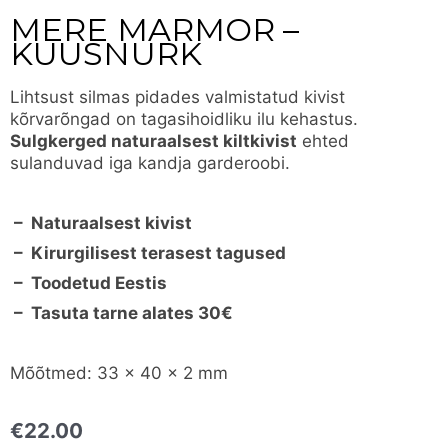
MERE MARMOR –
KUUSNURK
Lihtsust silmas pidades valmistatud kivist
kõrvarõngad on tagasihoidliku ilu kehastus.
Sulgkerged naturaalsest kiltkivist
ehted
sulanduvad iga kandja garderoobi.
– Naturaalsest kivist
– Kirurgilisest terasest tagused
– Toodetud Eestis
– Tasuta tarne alates 30€
Mõõtmed: 33 x 40 x 2 mm
€
22.00