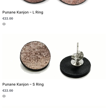
saab
teha
Punane Kanjon – L Ring
tootelehel.
€
22.00
Sellel
tootel
on
mitu
varianti.
Valikuid
saab
teha
Punane Kanjon – S Ring
tootelehel.
€
22.00