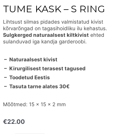
TUME KASK – S RING
Lihtsust silmas pidades valmistatud kivist
kõrvarõngad on tagasihoidliku ilu kehastus.
Sulgkerged naturaalsest kiltkivist
ehted
sulanduvad iga kandja garderoobi.
– Naturaalsest kivist
– Kirurgilisest terasest tagused
– Toodetud Eestis
– Tasuta tarne alates 30€
Mõõtmed: 15 x 15 x 2 mm
€
22.00