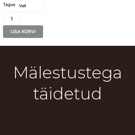
Tume
Tagus
Kask
-
S
LISA KORVI
Ring
kogus
Mälestustega
täidetud