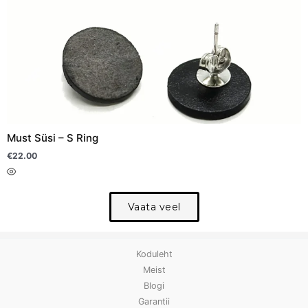
Sellel
tootel
on
mitu
varianti.
Valikuid
saab
teha
Must Süsi – S Ring
tootelehel.
€
22.00
Vaata veel
Koduleht
Meist
Blogi
Garantii