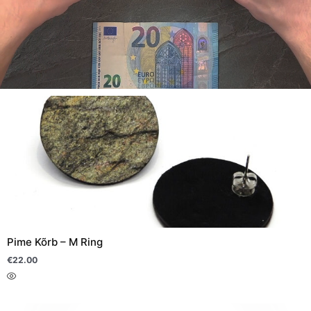
Sellel
tootel
on
mitu
varianti.
Valikuid
saab
teha
Pime Kõrb – M Ring
tootelehel.
€
22.00
Sellel