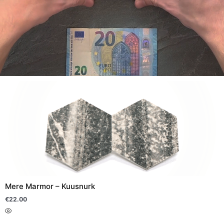
Sellel
tootel
on
mitu
varianti.
Valikuid
saab
teha
Mere Marmor – Kuusnurk
tootelehel.
€
22.00