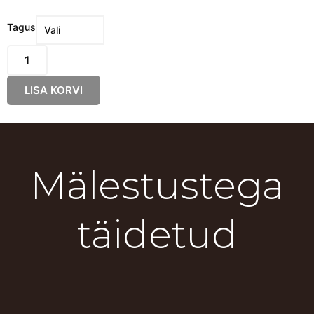
Mere
Tagus
Marmor
-
Poolkuu
LISA KORVI
kogus
Mälestustega
täidetud