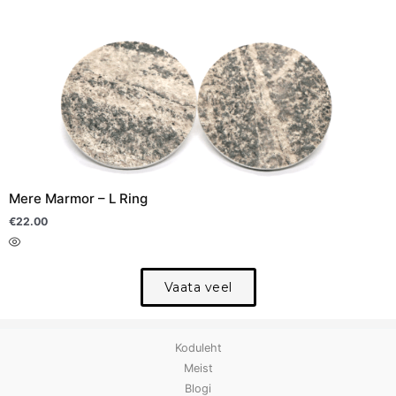
Sellel
tootel
on
mitu
varianti.
Valikuid
saab
teha
Mere Marmor – L Ring
tootelehel.
€
22.00
Vaata veel
Koduleht
Meist
Blogi