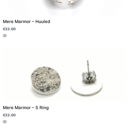
saab
teha
Mere Marmor – Huuled
tootelehel.
€
22.00
Sellel
tootel
on
mitu
varianti.
Valikuid
saab
teha
Mere Marmor – S Ring
tootelehel.
€
22.00