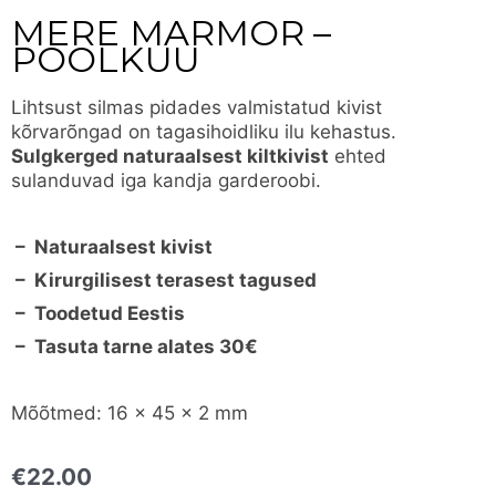
MERE MARMOR –
POOLKUU
Lihtsust silmas pidades valmistatud kivist
kõrvarõngad on tagasihoidliku ilu kehastus.
Sulgkerged naturaalsest kiltkivist
ehted
sulanduvad iga kandja garderoobi.
– Naturaalsest kivist
– Kirurgilisest terasest tagused
– Toodetud Eestis
– Tasuta tarne alates 30€
Mõõtmed: 16 x 45 x 2 mm
€
22.00