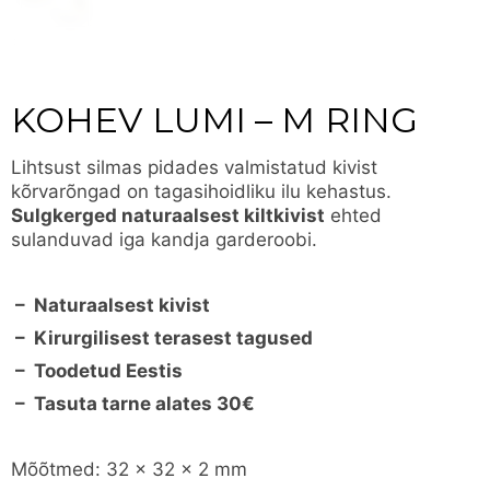
KOHEV LUMI – M RING
Lihtsust silmas pidades valmistatud kivist
kõrvarõngad on tagasihoidliku ilu kehastus.
Sulgkerged naturaalsest kiltkivist
ehted
sulanduvad iga kandja garderoobi.
– Naturaalsest kivist
– Kirurgilisest terasest tagused
– Toodetud Eestis
– Tasuta tarne alates 30€
Mõõtmed: 32 x 32 x 2 mm