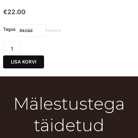
€
22.00
Kohev
Tagus
PUHASTA
Lumi
-
M
Ring
LISA KORVI
kogus
Mälestustega
täidetud