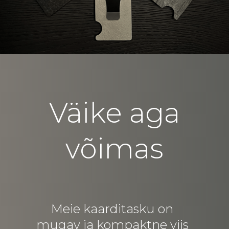
Väike aga
võimas
Meie kaarditasku on
mugav ja kompaktne viis