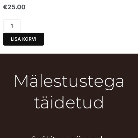
€
25.00
Eha
kogus
LISA KORVI
Mälestustega
täidetud