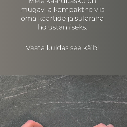
Meie kaarditasku on
mugav ja kompaktne viis
oma kaartide ja sularaha
hoiustamiseks.
Vaata kuidas see käib!