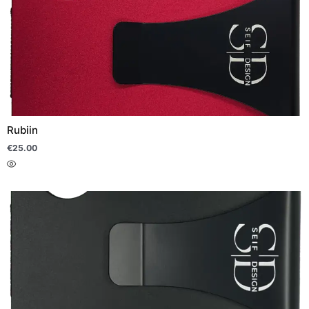
Rubiin
€
25.00