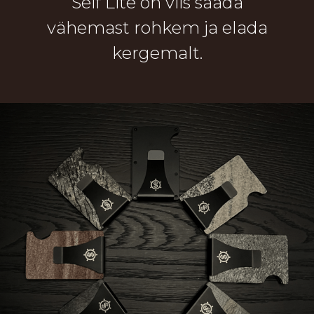
Seif Lite on viis saada
vähemast rohkem ja elada
kergemalt.