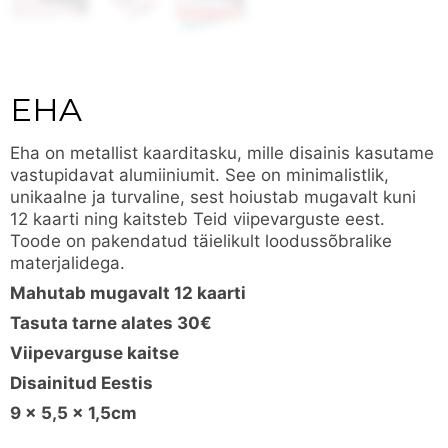
EHA
Eha on metallist kaarditasku, mille disainis kasutame
vastupidavat alumiiniumit. See on minimalistlik,
unikaalne ja turvaline, sest hoiustab mugavalt kuni
12 kaarti ning kaitsteb Teid viipevarguste eest.
Toode on pakendatud täielikult loodussõbralike
materjalidega.
Mahutab mugavalt 12 kaarti
Tasuta tarne alates 30€
Viipevarguse kaitse
Disainitud Eestis
9 x 5,5 x 1,5cm