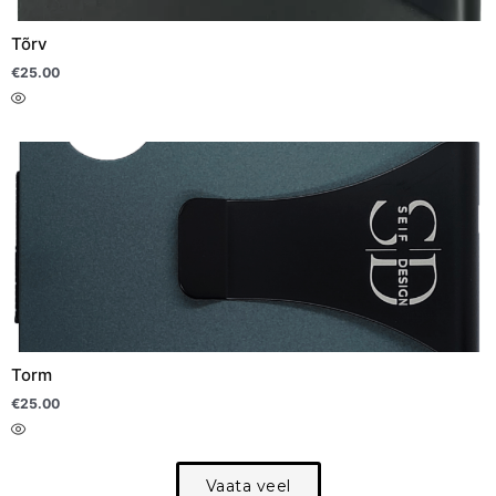
Tõrv
€
25.00
Torm
€
25.00
Vaata veel