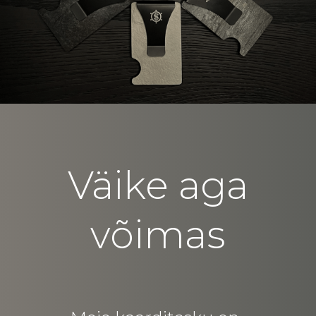
Väike aga
võimas